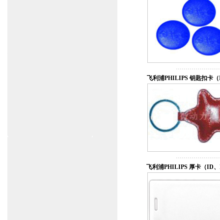
www.zitin.com.cn/dorma 多玛感应门维修保
养官网www.shanghai-door.com/dorma
盖泽自动门,闭门器，地弹簧
www.zitin.com.cn/geze 盖泽感应门维修保
养官网www.shanghai-door.com/geze
杭州,苏州,南京,成都,重庆,武汉,西安,天津,
长沙,佛山,厦门,福州
郑州,东莞,青岛,济南,沈阳,昆明,宁波,无锡,
飞利浦PHILIPS 钥匙扣卡（
常州,合肥,大连
上海感应门,电动门,玻璃门,平移门产品设
计安装,维修,保养,维护服务中心；产品涉
及到商场,超市,银行,商铺,店铺,汽车,医院,
大厦,小区,数据中心工厂等。
飞利浦PHILIPS 厚卡（ID