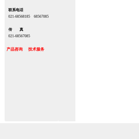
联系电话
021-68568185 68567085
北京,上海,广州,深圳
传 真
021-68567085
台湾,香港,澳门,台北
产品咨询 技术服务
上海自动门厂家定做安装感应门维修保养官
网www.zitin.com.cn www.shanghai-door.com
多玛自动门,闭门器，地弹簧经销商
www.zitin.com.cn/dorma 盖泽感应门维修保
养官网www.shanghai-door.com/geze
杭州,苏州,南京,成都,重庆,武汉,西安,天津,长
沙,佛山,厦门,福州
郑州,东莞,青岛,济南,沈阳,昆明,宁波,无锡,常
州,合肥,大连