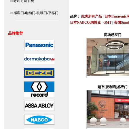
呼叫对讲系统
北京,上海,广州,深圳,杭州,苏州,南京,成
连
感应门-电动门-玻璃门-平移门
品牌：
此类所有产品
|
日本Panasonic
日本NABCO,纳博克
|
GMT
|
美国Stan
安装说明书,视频,维修保养服务中心,价
品牌推荐
商场感应门
超市(便利店)感应门