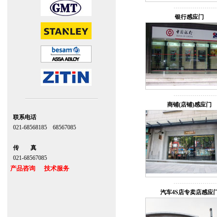
银行感应门
商铺(店铺)感应门
联系电话
021-68568185 68567085
北京,上海,广州,深圳
传 真
021-68567085
产品咨询 技术服务
上海自动门维修感应门保养官网
汽车4S店专卖店感应
www.zitin.com.cn www.shanghai-door.com
多玛自动门,闭门器，地弹簧