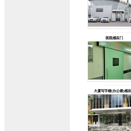
www.zitin.com.cn/dorma 多玛感应门维修保
养官网www.shanghai-door.com/dorma
盖泽自动门,闭门器，地弹簧
www.zitin.com.cn/geze 盖泽感应门维修保
养官网www.shanghai-door.com/geze
杭州,苏州,南京,成都,重庆,武汉,西安,天津,
医院感应门
长沙,佛山,厦门,福州
郑州,东莞,青岛,济南,沈阳,昆明,宁波,无锡,
常州,合肥,大连
上海感应门,电动门,玻璃门,平移门产品设
计安装,维修,保养,维护服务中心；产品涉
及到商场,超市,银行,商铺,店铺,汽车,医院,
大厦,小区,数据中心工厂等。
大厦写字楼(办公楼)感