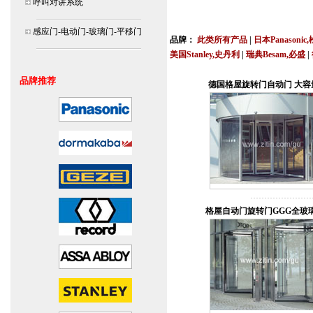
呼叫对讲系统
北京,上海,广州,深圳,杭州,苏州,南京,成
连
感应门-电动门-玻璃门-平移门
品牌：
此类所有产品
|
日本Panasonic
美国Stanley,史丹利
|
瑞典Besam,必盛
|
安装说明书,视频,维修保养服务中心,价
品牌推荐
德国格屋旋转门自动门 大容
格屋自动门旋转门GGG全玻