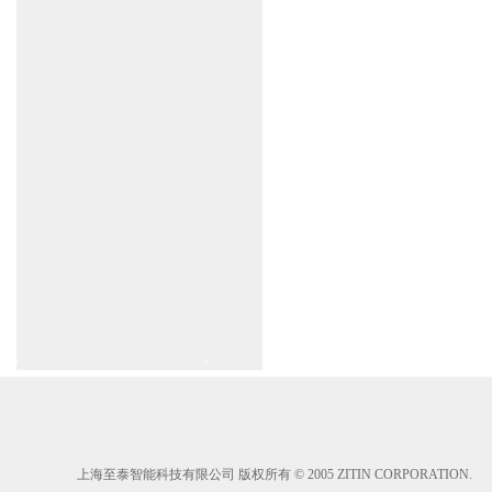
www.zitin.com.cn www.shanghai-door.com
多玛自动门,闭门器，地弹簧
www.zitin.com.cn/dorma 多玛感应门维修保
养官网www.shanghai-door.com/dorma
盖泽自动门,闭门器，地弹簧
www.zitin.com.cn/geze 盖泽感应门维修保
养官网www.shanghai-door.com/geze
杭州,苏州,南京,成都,重庆,武汉,西安,天津,
长沙,佛山,厦门,福州
郑州,东莞,青岛,济南,沈阳,昆明,宁波,无锡,
常州,合肥,大连
上海感应门,电动门,玻璃门,平移门产品设
计安装,维修,保养,维护服务中心；产品涉
及到商场,超市,银行,商铺,店铺,汽车,医院,
大厦,小区,数据中心工厂等。
上海至泰智能科技有限公司 版权所有 © 2005 ZITIN CORPORATION.